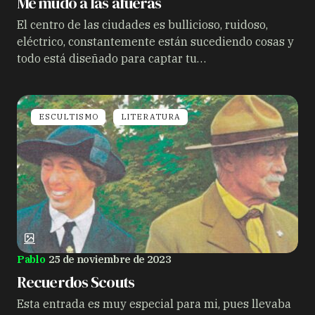
Me mudo a las afueras
El centro de las ciudades es bullicioso, ruidoso,
eléctrico, constantemente están sucediendo cosas y
todo está diseñado para captar tu…
Guardar mi nombre y correo electrónico en este
navegador para la próxima vez que comente.
Enviar comentario
ESCULTISMO
LITERATURA
Pablo
25 de noviembre de 2023
Recuerdos Scouts
Esta entrada es muy especial para mi, pues llevaba