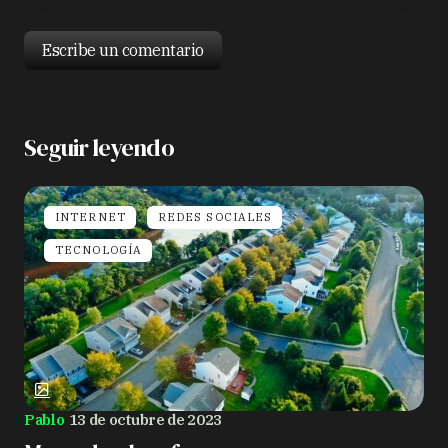
Escribe un comentario
Seguir leyendo
Tu dirección de correo electrónico no será
publicada.
Los campos obligatorios están marcados
con
*
INTERNET
REDES SOCIALES
Nombre *
TECNOLOGÍA
Correo electrónico *
Tu comentario *
Pablo
13 de octubre de 2023